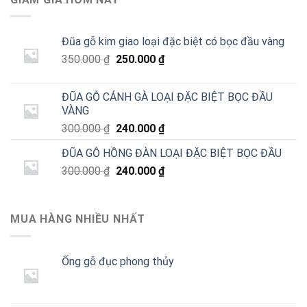
Đũa gỗ kim giao loại đặc biệt có bọc đầu vàng
Giá
Giá
350.000
₫
250.000
₫
gốc
hiện
là:
tại
ĐŨA GỖ CÁNH GÀ LOẠI ĐẶC BIỆT BỌC ĐẦU
350.000 ₫.
là:
VÀNG
250.000 ₫.
Giá
Giá
300.000
₫
240.000
₫
gốc
hiện
ĐŨA GỖ HỒNG ĐÀN LOẠI ĐẶC BIỆT BỌC ĐẦU
là:
tại
Giá
Giá
300.000
₫
300.000 ₫.
240.000
₫
là:
gốc
hiện
240.000 ₫.
là:
tại
300.000 ₫.
là:
MUA HÀNG NHIỀU NHẤT
240.000 ₫.
Ống gỗ đục phong thủy