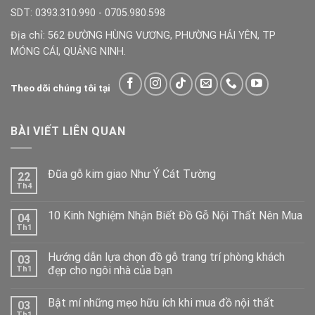
SDT: 0393.310.990 - 0705.980.598
Địa chỉ: 562 ĐƯỜNG HÙNG VƯƠNG, PHƯỜNG HẢI YÊN, TP
MÓNG CÁI, QUẢNG NINH.
Theo dõi chúng tôi tại
BÀI VIẾT LIÊN QUAN
Đũa gỗ kim giao Như Ý Cát Tường
22
Th4
10 Kinh Nghiệm Nhận Biết Đồ Gỗ Nội Thất Nên Mua
04
Th1
Hướng dẫn lựa chọn đồ gỗ trang trí phòng khách
03
đẹp cho ngôi nhà của bạn
Th1
Bật mí những mẹo hữu ích khi mua đồ nội thất
03
Th1