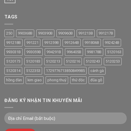
TAGS
250
990368B
990390B
990960B
991213B
991217B
991218B
991221
991259B
991264B
991806B
992424B
993031B
993059B
994291B
996405B
998178B
5120163
5120173
5120183
5120213
5120216
5120243
5120253
5120314
5122353
1729776713850849985
cánh gà
hồng đàn
kim giao
phong thuỷ
thử độc
đũa gỗ
ĐĂNG KÝ NHẬN TIN KHUYẾN MÃI