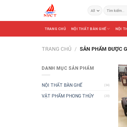
Skip
Tìm
to
kiếm:
content
TRANG CHỦ
NỘI THẤT BÀN GHẾ
NỘI T
TRANG CHỦ
/
SẢN PHẨM ĐƯỢC G
DANH MỤC SẢN PHẨM
NỘI THẤT BÀN GHẾ
(34)
VẬT PHẨM PHONG THỦY
(20)