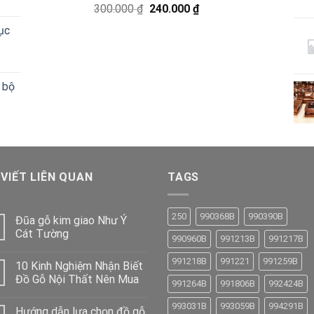
Giá
Giá
300.000
₫
240.000
₫
240.000 ₫.
gốc
hiện
ục
là:
tại
300.000 ₫.
là:
240.000 ₫.
 bộ
 VIẾT LIÊN QUAN
TAGS
250
990368B
990390B
Đũa gỗ kim giao Như Ý
Cát Tường
990960B
991213B
991217B
991218B
991221
991259B
10 Kinh Nghiệm Nhận Biết
Đồ Gỗ Nội Thất Nên Mua
991264B
991806B
992424B
993031B
993059B
994291B
Hướng dẫn lựa chọn đồ gỗ