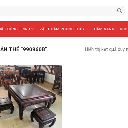
HẤT CÔNG TRÌNH
VẬT PHẨM PHONG THỦY
CẨM NANG
GIỚI
ẮN THẺ “990960B”
Hiển thị kết quả duy 