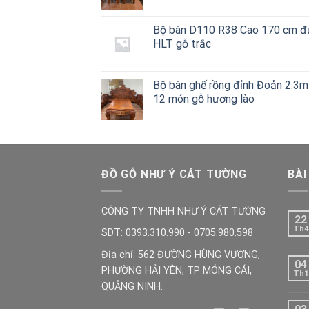
Bộ bàn D110 R38 Cao 170 cm đ
HLT gỗ trắc
Bộ bàn ghế rồng đỉnh Đoản 2.3m
12 món gỗ hương lào
ĐỒ GỖ NHƯ Ý CÁT TƯỜNG
BÀI
CÔNG TY TNHH NHƯ Ý CÁT TƯỜNG
22
Th4
SDT: 0393.310.990 - 0705.980.598
Địa chỉ: 562 ĐƯỜNG HÙNG VƯƠNG,
04
PHƯỜNG HẢI YÊN, TP MÓNG CÁI,
Th1
QUẢNG NINH.