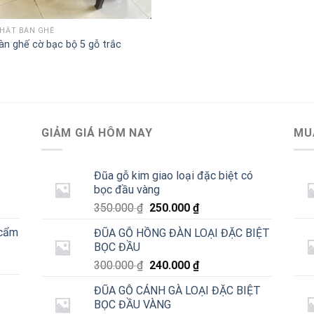
THẤT BÀN GHẾ
àn ghế cờ bạc bộ 5 gỗ trắc
GIẢM GIÁ HÔM NAY
MU
Đũa gỗ kim giao loại đặc biệt có
bọc đầu vàng
Giá
Giá
350.000
₫
250.000
₫
gốc
hiện
 cẩm
ĐŨA GỖ HỒNG ĐÀN LOẠI ĐẶC BIỆT
là:
tại
BỌC ĐẦU
350.000 ₫.
là:
Giá
Giá
300.000
₫
240.000
₫
250.000 ₫.
gốc
hiện
ĐŨA GỖ CÁNH GÀ LOẠI ĐẶC BIỆT
là:
tại
BỌC ĐẦU VÀNG
300.000 ₫.
là: