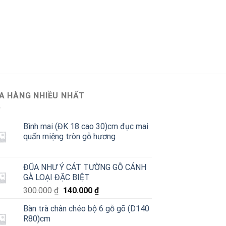
A HÀNG NHIỀU NHẤT
Bình mai (ĐK 18 cao 30)cm đục mai
quấn miệng tròn gỗ hương
ĐŨA NHƯ Ý CÁT TƯỜNG GỖ CÁNH
GÀ LOẠI ĐẶC BIỆT
Giá
Giá
300.000
₫
140.000
₫
gốc
hiện
Bàn trà chân chéo bộ 6 gỗ gõ (D140
là:
tại
R80)cm
300.000 ₫.
là: