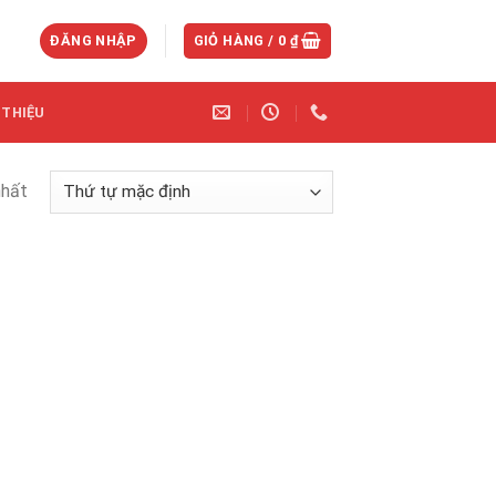
ĐĂNG NHẬP
GIỎ HÀNG /
0
₫
 THIỆU
nhất