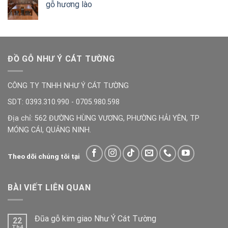
gỗ hương lào
ĐỒ GỖ NHƯ Ý CÁT TƯỜNG
CÔNG TY TNHH NHƯ Ý CÁT TƯỜNG
SDT: 0393.310.990 - 0705.980.598
Địa chỉ: 562 ĐƯỜNG HÙNG VƯƠNG, PHƯỜNG HẢI YÊN, TP
MÓNG CÁI, QUẢNG NINH.
Theo dõi chúng tôi tại
BÀI VIẾT LIÊN QUAN
Đũa gỗ kim giao Như Ý Cát Tường
22
Th4