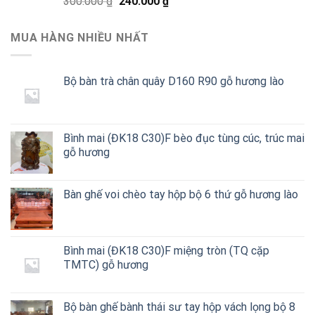
Giá
Giá
300.000
₫
240.000
₫
gốc
hiện
là:
tại
MUA HÀNG NHIỀU NHẤT
300.000 ₫.
là:
240.000 ₫.
Bộ bàn trà chân quây D160 R90 gỗ hương lào
Bình mai (ĐK18 C30)F bèo đục tùng cúc, trúc mai
gỗ hương
Bàn ghế voi chèo tay hộp bộ 6 thứ gỗ hương lào
Bình mai (ĐK18 C30)F miệng tròn (TQ cặp
TMTC) gỗ hương
Bộ bàn ghế bành thái sư tay hộp vách lọng bộ 8