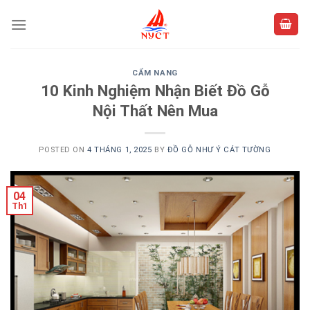
Skip
to
content
CẨM NANG
10 Kinh Nghiệm Nhận Biết Đồ Gỗ
Nội Thất Nên Mua
POSTED ON
4 THÁNG 1, 2025
BY
ĐỒ GỖ NHƯ Ý CÁT TƯỜNG
04
Th1