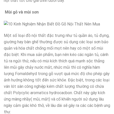
nội thất tốt cho gia đình dưới đây.
Mùi gỗ và mùi sơn
Một số loại đồ nội thất đặc trưng như tủ quần áo, tủ đựng,
giường hay bàn ghế thường được sủ dụng các loại sơn bảo
quản và hóa chất chống mối mọt nên hay có một số mùi
đặc biệt. Khi mua sản phẩm, bạn nên kéo các ngăn tủ, cánh
tủ ra ngửi thử, nếu có mùi kích thích quá mạnh sộc thẳng
lên mũi gây chảy nước mắt, nhức mũi thì có nghĩa hàm
lượng Fomaldehyd trong gỗ vượt quá mức độ cho phép gây
ảnh hưởng không tốt đến sức khỏe. Đặc biệt, trong các loại
ván lót sàn công nghiệp kém chất lượng thường có chứa
chất Polycylic aromatics hydrocacbon. Chất này gây kích
ứng màng nhầy( mũi, mắt) và cổ khiến người sử dụng lâu
ngày cảm giác khó thở, về lâu dài sẽ gây ra các các bệnh ung
thư.