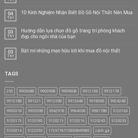
10 Kinh Nghiệm Nhận Biết Đồ Gỗ Nội Thất Nên Mua
04
Th1
Hướng dẫn lựa chọn đồ gỗ trang trí phòng khách
03
đẹp cho ngôi nhà của bạn
Th1
Bật mí những mẹo hữu ích khi mua đồ nội thất
03
Th1
TAGS
250
990368B
990390B
990960B
991213B
991217B
991218B
991221
991259B
991264B
991806B
992424B
993031B
993059B
994291B
996405B
998178B
5120163
5120173
5120183
5120213
5120216
5120243
5120253
5120314
5122353
1729776713850849985
cánh gà