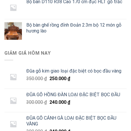
Bộ bàn D110 R38 Cao 170 cm đục HLT gỗ trắc
Bộ bàn ghế rồng đỉnh Đoản 2.3m bộ 12 món gỗ
hương lào
GIẢM GIÁ HÔM NAY
Đũa gỗ kim giao loại đặc biệt có bọc đầu vàng
Giá
Giá
350.000
₫
250.000
₫
gốc
hiện
là:
tại
ĐŨA GỖ HỒNG ĐÀN LOẠI ĐẶC BIỆT BỌC ĐẦU
350.000 ₫.
là:
Giá
Giá
300.000
₫
240.000
₫
250.000 ₫.
gốc
hiện
là:
tại
ĐŨA GỖ CÁNH GÀ LOẠI ĐẶC BIỆT BỌC ĐẦU
300.000 ₫.
là:
VÀNG
240.000 ₫.