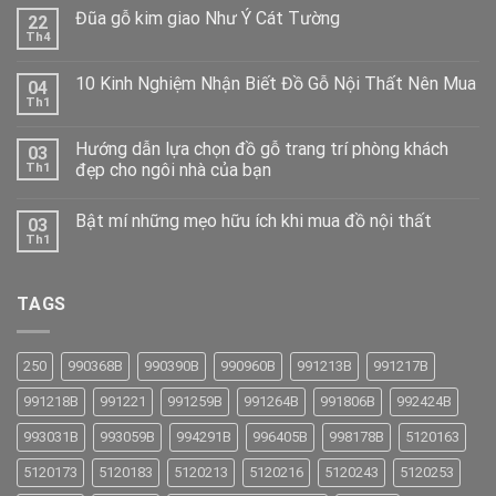
Đũa gỗ kim giao Như Ý Cát Tường
22
Th4
10 Kinh Nghiệm Nhận Biết Đồ Gỗ Nội Thất Nên Mua
04
Th1
Hướng dẫn lựa chọn đồ gỗ trang trí phòng khách
03
đẹp cho ngôi nhà của bạn
Th1
Bật mí những mẹo hữu ích khi mua đồ nội thất
03
Th1
TAGS
250
990368B
990390B
990960B
991213B
991217B
991218B
991221
991259B
991264B
991806B
992424B
993031B
993059B
994291B
996405B
998178B
5120163
5120173
5120183
5120213
5120216
5120243
5120253