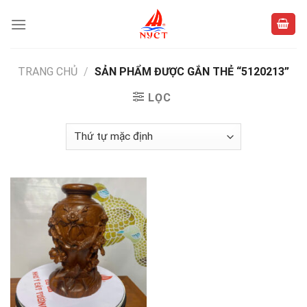
Skip
to
content
TRANG CHỦ
/
SẢN PHẨM ĐƯỢC GẮN THẺ “5120213”
LỌC