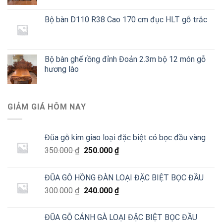
Bộ bàn D110 R38 Cao 170 cm đục HLT gỗ trắc
Bộ bàn ghế rồng đỉnh Đoản 2.3m bộ 12 món gỗ
hương lào
GIẢM GIÁ HÔM NAY
Đũa gỗ kim giao loại đặc biệt có bọc đầu vàng
Giá
Giá
350.000
₫
250.000
₫
gốc
hiện
là:
tại
ĐŨA GỖ HỒNG ĐÀN LOẠI ĐẶC BIỆT BỌC ĐẦU
350.000 ₫.
là:
Giá
Giá
300.000
₫
240.000
₫
250.000 ₫.
gốc
hiện
là:
tại
ĐŨA GỖ CÁNH GÀ LOẠI ĐẶC BIỆT BỌC ĐẦU
300.000 ₫.
là: