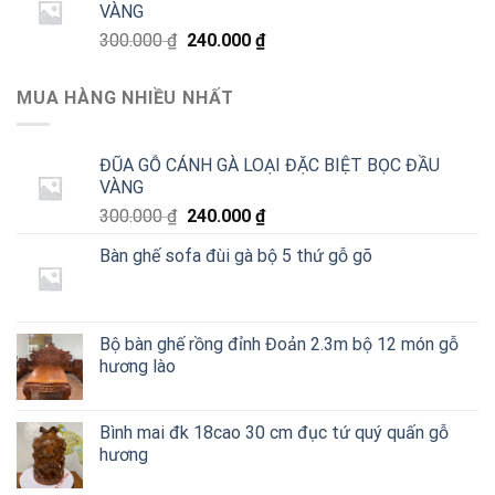
VÀNG
240.000 ₫.
Giá
Giá
300.000
₫
240.000
₫
gốc
hiện
là:
tại
MUA HÀNG NHIỀU NHẤT
300.000 ₫.
là:
240.000 ₫.
ĐŨA GỖ CÁNH GÀ LOẠI ĐẶC BIỆT BỌC ĐẦU
VÀNG
Giá
Giá
300.000
₫
240.000
₫
gốc
hiện
Bàn ghế sofa đùi gà bộ 5 thứ gỗ gõ
là:
tại
300.000 ₫.
là:
240.000 ₫.
Bộ bàn ghế rồng đỉnh Đoản 2.3m bộ 12 món gỗ
hương lào
Bình mai đk 18cao 30 cm đục tứ quý quấn gỗ
hương