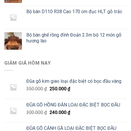
Bộ bàn D110 R38 Cao 170 cm đục HLT gỗ trắc
Bộ bàn ghế rồng đỉnh Đoản 2.3m bộ 12 món gỗ
hương lào
GIẢM GIÁ HÔM NAY
Đũa gỗ kim giao loại đặc biệt có bọc đầu vàng
Giá
Giá
350.000
₫
250.000
₫
gốc
hiện
là:
tại
ĐŨA GỖ HỒNG ĐÀN LOẠI ĐẶC BIỆT BỌC ĐẦU
350.000 ₫.
là:
Giá
Giá
300.000
₫
240.000
₫
250.000 ₫.
gốc
hiện
là:
tại
ĐŨA GỖ CÁNH GÀ LOẠI ĐẶC BIỆT BỌC ĐẦU
300.000 ₫.
là: