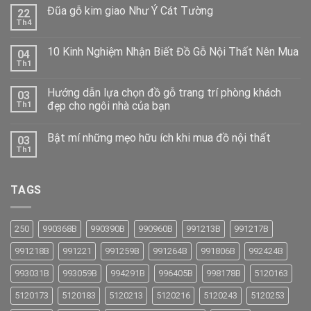
Đũa gỗ kim giao Như Ý Cát Tường
22
Th4
10 Kinh Nghiệm Nhận Biết Đồ Gỗ Nội Thất Nên Mua
04
Th1
Hướng dẫn lựa chọn đồ gỗ trang trí phòng khách
03
đẹp cho ngôi nhà của bạn
Th1
Bật mí những mẹo hữu ích khi mua đồ nội thất
03
Th1
TAGS
250
990368B
990390B
990960B
991213B
991217B
991218B
991221
991259B
991264B
991806B
992424B
993031B
993059B
994291B
996405B
998178B
5120163
5120173
5120183
5120213
5120216
5120243
5120253