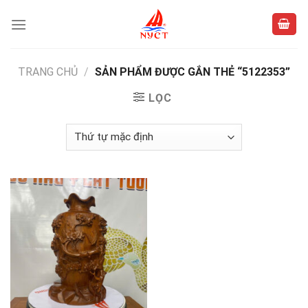
Skip
to
content
TRANG CHỦ
/
SẢN PHẨM ĐƯỢC GẮN THẺ “5122353”
LỌC