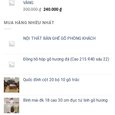
VÀNG
240.000 ₫.
Giá
Giá
300.000
₫
240.000
₫
gốc
hiện
là:
tại
MUA HÀNG NHIỀU NHẤT
300.000 ₫.
là:
240.000 ₫.
NỘI THẤT BÀN GHẾ GỖ PHÒNG KHÁCH
Đồng hồ hộp gỗ hương đá (Cao 215 R40 sâu 22)
Quốc đỉnh cột 20 bộ 10 gỗ trắc
Bình mai đk 18 cao 30 cm đục tứ linh gỗ hương