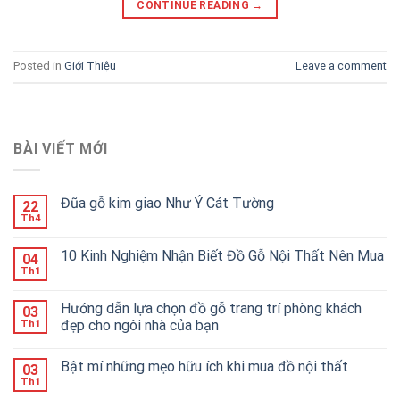
CONTINUE READING
→
Posted in
Giới Thiệu
Leave a comment
BÀI VIẾT MỚI
Đũa gỗ kim giao Như Ý Cát Tường
22
Th4
10 Kinh Nghiệm Nhận Biết Đồ Gỗ Nội Thất Nên Mua
04
Th1
Hướng dẫn lựa chọn đồ gỗ trang trí phòng khách
03
đẹp cho ngôi nhà của bạn
Th1
Bật mí những mẹo hữu ích khi mua đồ nội thất
03
Th1