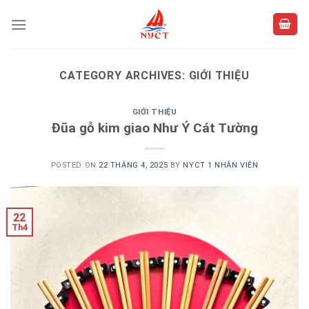
Skip
to
content
CATEGORY ARCHIVES:
GIỚI THIỆU
GIỚI THIỆU
Đũa gỗ kim giao Như Ý Cát Tường
POSTED ON
22 THÁNG 4, 2025
BY
NYCT 1 NHÂN VIÊN
22
Th4