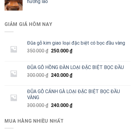
hương lào
GIẢM GIÁ HÔM NAY
Đũa gỗ kim giao loại đặc biệt có bọc đầu vàng
Giá
Giá
350.000
₫
250.000
₫
gốc
hiện
là:
tại
ĐŨA GỖ HỒNG ĐÀN LOẠI ĐẶC BIỆT BỌC ĐẦU
350.000 ₫.
là:
Giá
Giá
300.000
₫
240.000
₫
250.000 ₫.
gốc
hiện
là:
tại
ĐŨA GỖ CÁNH GÀ LOẠI ĐẶC BIỆT BỌC ĐẦU
300.000 ₫.
là:
VÀNG
240.000 ₫.
Giá
Giá
300.000
₫
240.000
₫
gốc
hiện
là:
tại
MUA HÀNG NHIỀU NHẤT
300.000 ₫.
là:
240.000 ₫.