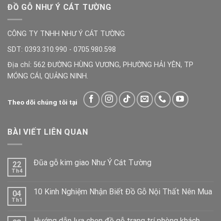
ĐỒ GỖ NHƯ Ý CÁT TƯỜNG
CÔNG TY TNHH NHƯ Ý CÁT TƯỜNG
SDT: 0393.310.990 - 0705.980.598
Địa chỉ: 562 ĐƯỜNG HÙNG VƯƠNG, PHƯỜNG HẢI YÊN, TP
MÓNG CÁI, QUẢNG NINH.
Theo dõi chúng tôi tại
BÀI VIẾT LIÊN QUAN
Đũa gỗ kim giao Như Ý Cát Tường
22
Th4
10 Kinh Nghiệm Nhận Biết Đồ Gỗ Nội Thất Nên Mua
04
Th1
Hướng dẫn lựa chọn đồ gỗ trang trí phòng khách