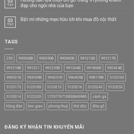
03
đẹp cho ngôi nhà của bạn
Th1
Bật mí những mẹo hữu ích khi mua đồ nội thất
03
Th1
TAGS
250
990368B
990390B
990960B
991213B
991217B
991218B
991221
991259B
991264B
991806B
992424B
993031B
993059B
994291B
996405B
998178B
5120163
5120173
5120183
5120213
5120216
5120243
5120253
5120314
5122353
1729776713850849985
cánh gà
hồng đàn
kim giao
phong thuỷ
thử độc
đũa gỗ
ĐĂNG KÝ NHẬN TIN KHUYẾN MÃI