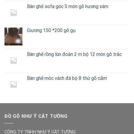
là:
tại
Bàn ghế sofa góc 5 món gỗ hương xám
350.000 ₫.
là:
250.000 ₫.
Giương 150 *200 gỗ gụ
Bàn ghế rồng lùn đoản 2 m bộ 12 món gỗ trắc
Bàn ghế móc vách đá bộ 8 thứ gỗ cẩm
ĐỒ GỖ NHƯ Ý CÁT TƯỜNG
CÔNG TY TNHH NHƯ Ý CÁT TƯỜNG