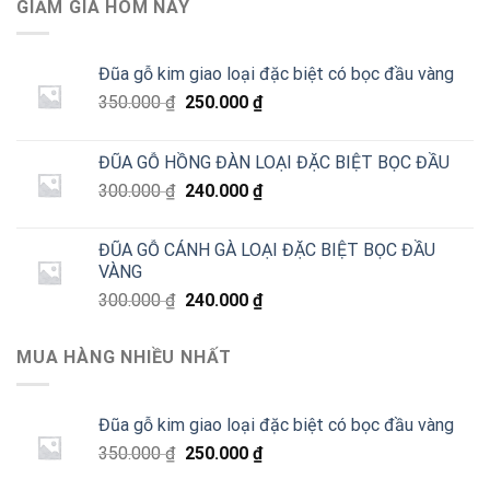
GIẢM GIÁ HÔM NAY
Đũa gỗ kim giao loại đặc biệt có bọc đầu vàng
Giá
Giá
350.000
₫
250.000
₫
gốc
hiện
là:
tại
ĐŨA GỖ HỒNG ĐÀN LOẠI ĐẶC BIỆT BỌC ĐẦU
350.000 ₫.
là:
Giá
Giá
300.000
₫
240.000
₫
250.000 ₫.
gốc
hiện
là:
tại
ĐŨA GỖ CÁNH GÀ LOẠI ĐẶC BIỆT BỌC ĐẦU
300.000 ₫.
là:
VÀNG
240.000 ₫.
Giá
Giá
300.000
₫
240.000
₫
gốc
hiện
là:
tại
MUA HÀNG NHIỀU NHẤT
300.000 ₫.
là:
240.000 ₫.
Đũa gỗ kim giao loại đặc biệt có bọc đầu vàng
Giá
Giá
350.000
₫
250.000
₫
gốc
hiện