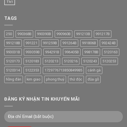
Th1
TAGS
250
990368B
990390B
990960B
991213B
991217B
991218B
991221
991259B
991264B
991806B
992424B
993031B
993059B
994291B
996405B
998178B
5120163
5120173
5120183
5120213
5120216
5120243
5120253
5120314
5122353
1729776713850849985
cánh gà
hồng đàn
kim giao
phong thuỷ
thử độc
đũa gỗ
ĐĂNG KÝ NHẬN TIN KHUYẾN MÃI