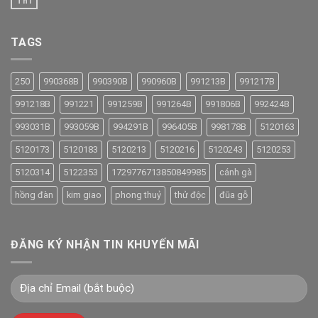
Th1
TAGS
250
990368B
990390B
990960B
991213B
991217B
991218B
991221
991259B
991264B
991806B
992424B
993031B
993059B
994291B
996405B
998178B
5120163
5120173
5120183
5120213
5120216
5120243
5120253
5120314
5122353
1729776713850849985
cánh gà
hồng đàn
kim giao
phong thuỷ
thử độc
đũa gỗ
ĐĂNG KÝ NHẬN TIN KHUYẾN MÃI