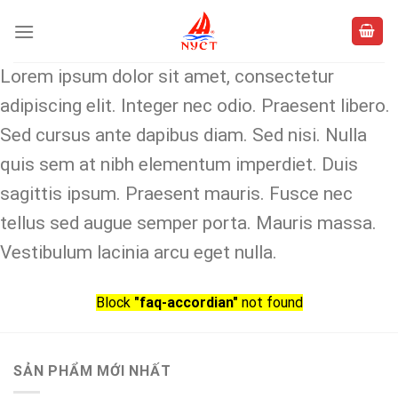
Skip
to
content
Lorem ipsum dolor sit amet, consectetur
adipiscing elit. Integer nec odio. Praesent libero.
Sed cursus ante dapibus diam. Sed nisi. Nulla
quis sem at nibh elementum imperdiet. Duis
sagittis ipsum. Praesent mauris. Fusce nec
tellus sed augue semper porta. Mauris massa.
Vestibulum lacinia arcu eget nulla.
Block
"faq-accordian"
not found
SẢN PHẨM MỚI NHẤT