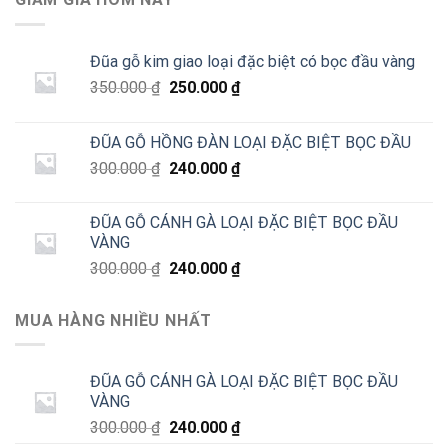
Đũa gỗ kim giao loại đặc biệt có bọc đầu vàng
Giá
Giá
350.000
₫
250.000
₫
gốc
hiện
là:
tại
ĐŨA GỖ HỒNG ĐÀN LOẠI ĐẶC BIỆT BỌC ĐẦU
350.000 ₫.
là:
Giá
Giá
300.000
₫
240.000
₫
250.000 ₫.
gốc
hiện
là:
tại
ĐŨA GỖ CÁNH GÀ LOẠI ĐẶC BIỆT BỌC ĐẦU
300.000 ₫.
là:
VÀNG
240.000 ₫.
Giá
Giá
300.000
₫
240.000
₫
gốc
hiện
là:
tại
MUA HÀNG NHIỀU NHẤT
300.000 ₫.
là:
240.000 ₫.
ĐŨA GỖ CÁNH GÀ LOẠI ĐẶC BIỆT BỌC ĐẦU
VÀNG
Giá
Giá
300.000
₫
240.000
₫
gốc
hiện