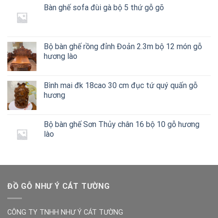
Bàn ghế sofa đùi gà bộ 5 thứ gỗ gõ
là:
tại
300.000 ₫.
là:
240.000 ₫.
Bộ bàn ghế rồng đỉnh Đoản 2.3m bộ 12 món gỗ
hương lào
Bình mai đk 18cao 30 cm đục tứ quý quấn gỗ
hương
Bộ bàn ghế Sơn Thủy chân 16 bộ 10 gỗ hương
lào
ĐỒ GỖ NHƯ Ý CÁT TƯỜNG
CÔNG TY TNHH NHƯ Ý CÁT TƯỜNG