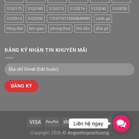
5120173
5120183
5120213
5120216
5120243
5120253
5120314
5122353
1729776713850849985
cánh gà
hồng đàn
kim giao
phong thuỷ
thử độc
đũa gỗ
ĐĂNG KÝ NHẬN TIN KHUYẾN MÃI
Contac
Liên hệ ngay
Us
Copyright 2026 ©
dogonhuycattuong