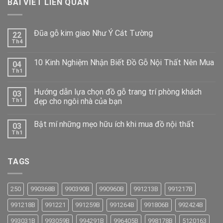
BÀI VIẾT LIÊN QUAN
Đũa gỗ kim giao Như Ý Cát Tường
22
Th4
10 Kinh Nghiệm Nhận Biết Đồ Gỗ Nội Thất Nên Mua
04
Th1
Hướng dẫn lựa chọn đồ gỗ trang trí phòng khách
03
đẹp cho ngôi nhà của bạn
Th1
Bật mí những mẹo hữu ích khi mua đồ nội thất
03
Th1
TAGS
250
990368B
990390B
990960B
991213B
991217B
991218B
991221
991259B
991264B
991806B
992424B
993031B
993059B
994291B
996405B
998178B
5120163