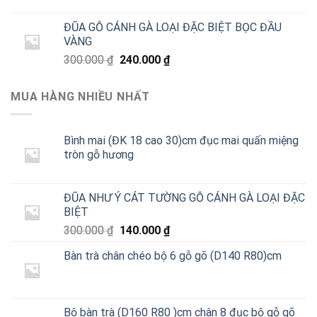
gốc
hiện
là:
tại
ĐŨA GỖ CÁNH GÀ LOẠI ĐẶC BIỆT BỌC ĐẦU
300.000 ₫.
là:
VÀNG
240.000 ₫.
Giá
Giá
300.000
₫
240.000
₫
gốc
hiện
là:
tại
MUA HÀNG NHIỀU NHẤT
300.000 ₫.
là:
240.000 ₫.
Bình mai (ĐK 18 cao 30)cm đục mai quấn miệng
tròn gỗ hương
ĐŨA NHƯ Ý CÁT TƯỜNG GỖ CÁNH GÀ LOẠI ĐẶC
BIỆT
Giá
Giá
300.000
₫
140.000
₫
gốc
hiện
Bàn trà chân chéo bộ 6 gỗ gõ (D140 R80)cm
là:
tại
300.000 ₫.
là:
140.000 ₫.
Bộ bàn trà (D160 R80 )cm chân 8 đục bộ gỗ gõ