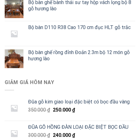
Bộ bàn ghế bành thái sư tay hộp vách lọng bộ 8
gỗ hương lào
Bộ bàn D110 R38 Cao 170 cm đục HLT gỗ trắc
Bộ bàn ghế rồng đỉnh Đoản 2.3m bộ 12 món gỗ
hương lào
GIẢM GIÁ HÔM NAY
Đũa gỗ kim giao loại đặc biệt có bọc đầu vàng
Giá
Giá
350.000
₫
250.000
₫
gốc
hiện
là:
tại
ĐŨA GỖ HỒNG ĐÀN LOẠI ĐẶC BIỆT BỌC ĐẦU
350.000 ₫.
là:
Giá
Giá
300.000
₫
240.000
₫
250.000 ₫.