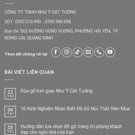
CÔNG TY TNHH NHƯ Ý CÁT TƯỜNG
SDT: 0393.310.990 - 0705.980.598
Địa chỉ: 562 ĐƯỜNG HÙNG VƯƠNG, PHƯỜNG HẢI YÊN, TP
MÓNG CÁI, QUẢNG NINH.
Theo dõi chúng tôi tại
BÀI VIẾT LIÊN QUAN
Đũa gỗ kim giao Như Ý Cát Tường
22
Th4
10 Kinh Nghiệm Nhận Biết Đồ Gỗ Nội Thất Nên Mua
04
Th1
Hướng dẫn lựa chọn đồ gỗ trang trí phòng khách
03
đẹp cho ngôi nhà của bạn
Th1