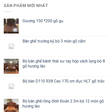
SẢN PHẨM MỚI NHẤT
Giương 150 *200 gỗ gụ
Bàn ghế trường kỷ bộ 3 món gỗ cẩm
NỘI THẤT BÀN GHẾ
NỘI THẤT BÀN GHẾ
Bàn ghế sofa đùi gà bộ 5 thứ gỗ
Giương 150 *200 gỗ gụ
gõ
Bộ bàn ghế bành thái sư tay hộp vách lọng bộ 8
gỗ hương lào
Bộ bàn D110 R38 Cao 170 cm đục HLT gỗ trắc
Bộ bàn ghế rồng đỉnh Đoản 2.3m bộ 12 món gỗ
hương lào