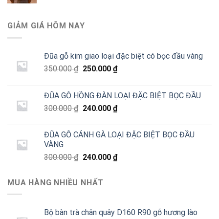
GIẢM GIÁ HÔM NAY
Đũa gỗ kim giao loại đặc biệt có bọc đầu vàng
Giá
Giá
350.000
₫
250.000
₫
gốc
hiện
là:
tại
ĐŨA GỖ HỒNG ĐÀN LOẠI ĐẶC BIỆT BỌC ĐẦU
350.000 ₫.
là:
Giá
Giá
300.000
₫
240.000
₫
250.000 ₫.
gốc
hiện
là:
tại
ĐŨA GỖ CÁNH GÀ LOẠI ĐẶC BIỆT BỌC ĐẦU
300.000 ₫.
là:
VÀNG
240.000 ₫.
Giá
Giá
300.000
₫
240.000
₫
gốc
hiện
là:
tại
MUA HÀNG NHIỀU NHẤT
300.000 ₫.
là:
240.000 ₫.
Bộ bàn trà chân quây D160 R90 gỗ hương lào