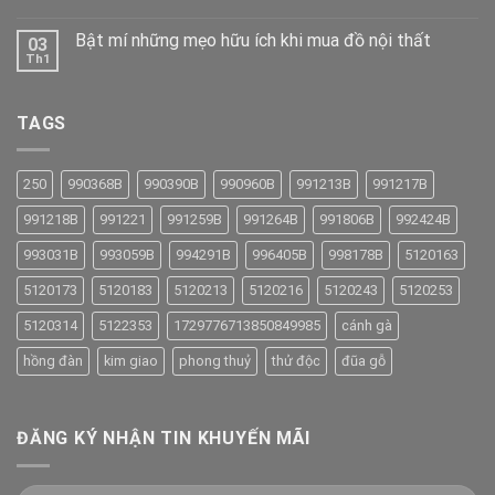
Bật mí những mẹo hữu ích khi mua đồ nội thất
03
Th1
TAGS
250
990368B
990390B
990960B
991213B
991217B
991218B
991221
991259B
991264B
991806B
992424B
993031B
993059B
994291B
996405B
998178B
5120163
5120173
5120183
5120213
5120216
5120243
5120253
5120314
5122353
1729776713850849985
cánh gà
hồng đàn
kim giao
phong thuỷ
thử độc
đũa gỗ
ĐĂNG KÝ NHẬN TIN KHUYẾN MÃI