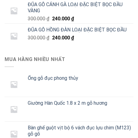
là:
tại
ĐŨA GỖ CÁNH GÀ LOẠI ĐẶC BIỆT BỌC ĐẦU
350.000 ₫.
là:
VÀNG
250.000 ₫.
Giá
Giá
300.000
₫
240.000
₫
gốc
hiện
ĐŨA GỖ HỒNG ĐÀN LOẠI ĐẶC BIỆT BỌC ĐẦU
là:
tại
Giá
Giá
300.000
₫
300.000 ₫.
240.000
₫
là:
gốc
hiện
240.000 ₫.
là:
tại
300.000 ₫.
là:
MUA HÀNG NHIỀU NHẤT
240.000 ₫.
Ống gỗ đục phong thủy
Giường Hàn Quốc 1.8 x 2 m gỗ hương
Bàn ghế guột vịt bộ 6 vách đục lựu chim (M123)
gỗ gõ