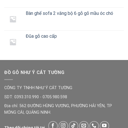
Bàn ghế sofa 2 văng bộ 6 gỗ gõ mầu óc chó
Đũa gỗ cao cấp
ĐỒ GỖ NHƯ Ý CÁT TƯỜNG
CÔNG TY TNHH NHƯ Ý CÁT TƯỜNG
SDT: 0393.310.990 - 0705.980.598
Địa chỉ: 562 ĐƯỜNG HÙNG VƯƠNG, PHƯỜNG HẢI YÊN, TP
MÓNG CÁI, QUẢNG NINH.
Theo dõi chúng tôi tại