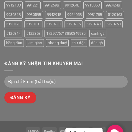
991218B
991221
991259B
991264B
991806B
992424B
993031B
993059B
994291B
996405B
998178B
5120163
5120173
5120183
5120213
5120216
5120243
5120253
5120314
5122353
1729776713850849985
cánh gà
hồng đàn
kim giao
phong thuỷ
thử độc
đũa gỗ
ĐĂNG KÝ NHẬN TIN KHUYẾN MÃI
Contac