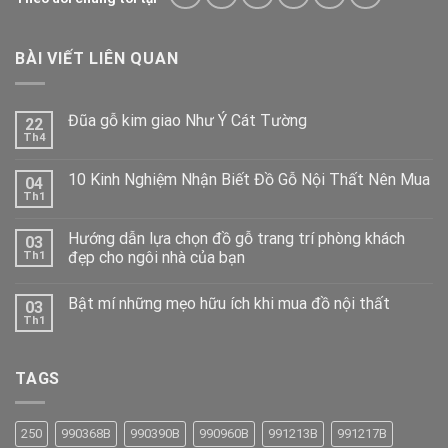
BÀI VIẾT LIÊN QUAN
Đũa gỗ kim giao Như Ý Cát Tường
22
Th4
10 Kinh Nghiệm Nhận Biết Đồ Gỗ Nội Thất Nên Mua
04
Th1
Hướng dẫn lựa chọn đồ gỗ trang trí phòng khách
03
đẹp cho ngôi nhà của bạn
Th1
Bật mí những mẹo hữu ích khi mua đồ nội thất
03
Th1
TAGS
250
990368B
990390B
990960B
991213B
991217B