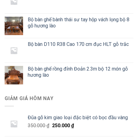
Bàn ghế ăn hiện đại D180 R90 gỗ
Bộ bàn ghế Sơn Thủy chân 16 bộ
hương đá
10 gỗ hương lào
Bộ bàn ghế bành thái sư tay hộp vách lọng bộ 8
gỗ hương lào
Bộ bàn D110 R38 Cao 170 cm đục HLT gỗ trắc
Bộ bàn ghế rồng đỉnh Đoản 2.3m bộ 12 món gỗ
hương lào
GIẢM GIÁ HÔM NAY
Đũa gỗ kim giao loại đặc biệt có bọc đầu vàng
Giá
Giá
350.000
₫
250.000
₫
gốc
hiện