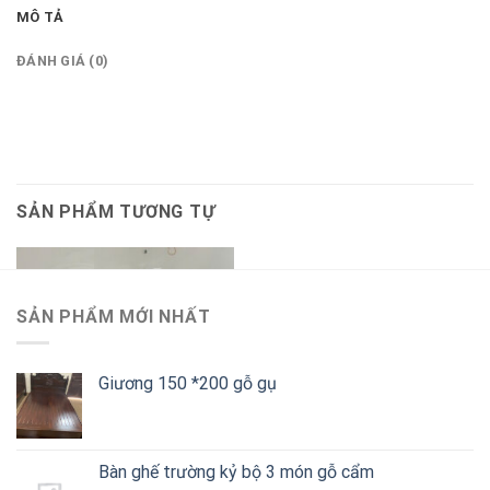
MÔ TẢ
ĐÁNH GIÁ (0)
SẢN PHẨM TƯƠNG TỰ
SẢN PHẨM MỚI NHẤT
Giương 150 *200 gỗ gụ
Bàn ghế trường kỷ bộ 3 món gỗ cẩm
NỘI THẤT BÀN GHẾ
NỘI THẤT BÀN GHẾ