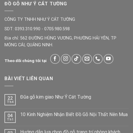
ĐỒ GỖ NHƯ Ý CÁT TƯỜNG
CÔNG TY TNHH NHƯ Ý CÁT TƯỜNG
SDT: 0393.310.990 - 0705.980.598
Địa chỉ: 562 ĐƯỜNG HÙNG VƯƠNG, PHƯỜNG HẢI YÊN, TP
MÓNG CÁI, QUẢNG NINH.
Theo dõi chúng tôi tại
BÀI VIẾT LIÊN QUAN
Đũa gỗ kim giao Như Ý Cát Tường
22
Th4
10 Kinh Nghiệm Nhận Biết Đồ Gỗ Nội Thất Nên Mua
04
Th1
Hướng dẫn lựa chọn đồ gỗ trang trí phòng khách