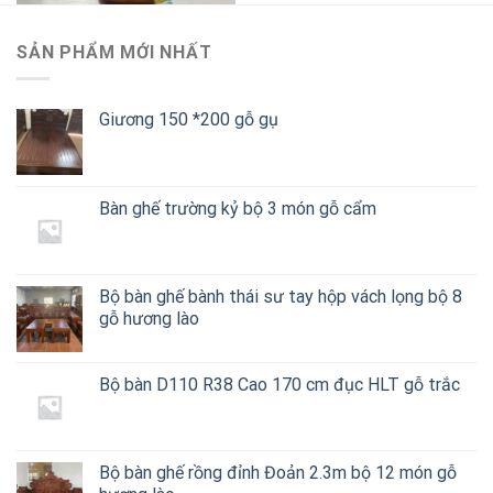
Giảm giá!
SẢN PHẨM MỚI NHẤT
Giương 150 *200 gỗ gụ
Bàn ghế trường kỷ bộ 3 món gỗ cẩm
ĐỒ TRANG TRÍ VẬT PHẨM PHONG THUỶ
VẬT PHẨM PHONG THỦY
Bình mai đk 18 cao 30 đục mai
ĐŨA NHƯ Ý CÁT TƯỜNG GỖ
chim gỗ hương
CÁNH GÀ LOẠI ĐẶC BIỆT
Giá
Giá
300.000
₫
140.000
₫
gốc
hiện
Bộ bàn ghế bành thái sư tay hộp vách lọng bộ 8
là:
tại
gỗ hương lào
300.000 ₫.
là:
140.000 ₫.
Bộ bàn D110 R38 Cao 170 cm đục HLT gỗ trắc
Bộ bàn ghế rồng đỉnh Đoản 2.3m bộ 12 món gỗ