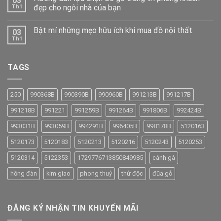
03
đẹp cho ngôi nhà của bạn
Th1
Bật mí những mẹo hữu ích khi mua đồ nội thất
03
Th1
TAGS
250
990368B
990390B
990960B
991213B
991217B
991218B
991221
991259B
991264B
991806B
992424B
993031B
993059B
994291B
996405B
998178B
5120163
5120173
5120183
5120213
5120216
5120243
5120253
5120314
5122353
1729776713850849985
cánh gà
hồng đàn
kim giao
phong thuỷ
thử độc
đũa gỗ
ĐĂNG KÝ NHẬN TIN KHUYẾN MÃI